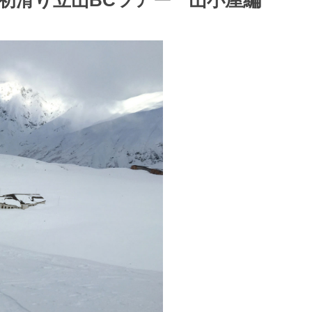
月初滑り立山BCツアー 山小屋編