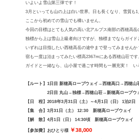
いよいよ雪山第三弾です！
3月といっても山の上は白い世界。日も長くなり、雪質も
ここから初めての雪山でも構いません。
今回の目標はとても人気の高い北アルプス南部の西穂高岳
独標から上は雪山上級者向けですが、独標までならガイド
いずれは目指したい西穂高岳の途中まで登ってみませんか
宿も一度は泊まってみたい標高2367mにある西穂山荘です
ガイドと一緒なら、山小屋で過ごす時間も一層充実！ い
【ルート】1日目 新穂高ロープウェイ→西穂高口→西穂
2日目 丸山→独標→西穂山荘→新穂高ロープウ
【日 程】2018年3月31日（土）～4月1日（日） 1泊2日
【集 合】3月31日（土） 12:30 新穂高ロープウェイ
【解 散】4月1日（日） 14:30頃 新穂高ロープウェイ
￥38,000
【参加費】おひとり様