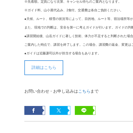
※先着順。定員になり次第、キャンセル待ちのご案内となります。
※ガイド料、山小屋代込み、2食付。交通費は各自ご負担ください。
●天候、ルート、積雪の状況等によって、目的地、ルート等、宿泊場所等
また、現地での判断は、安全を第一に考えガイドが行います。ガイドの判
●講習開始後、山岳ガイドに著しく技術、体力が不足すると判断された場
ご案内した時点で、講習を終了します。この場合、講習費の返金、変更は
●ガイドは近藤謙司以外が担当する場合もあります。
詳細はこちら
お問い合わせ・お申し込みは
こちら
まで