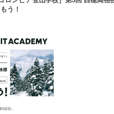
】［コロンビア登山学校］第5回 西穂高岳
しもう！
第5回目。