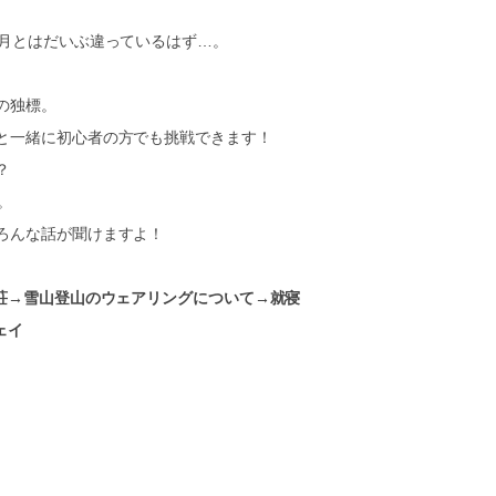
1月とはだいぶ違っているはず…。
の独標。
と一緒に初心者の方でも挑戦できます！
？
。
ろんな話が聞けますよ！
山荘→雪山登山のウェアリングについて→就寝
ェイ