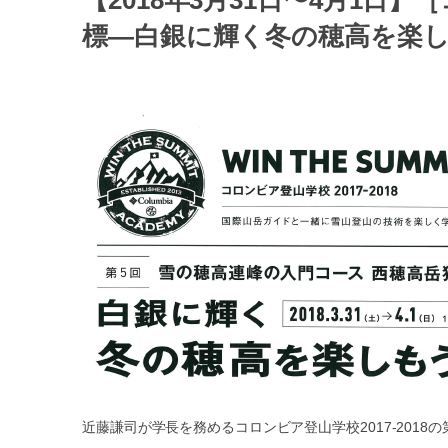
【2018年3月31日〜4月1日
標―白銀に輝く冬の穂高を楽
近藤謙司が学長を務めるコロンビア登山学校2017-2018の