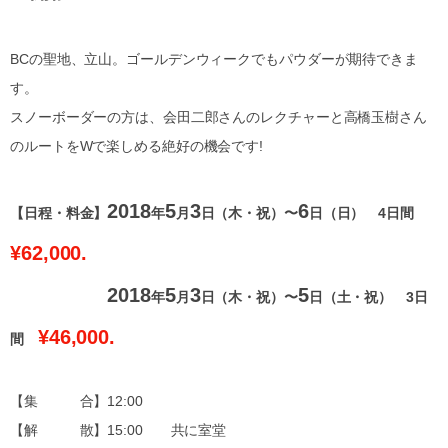
BCの聖地、立山。ゴールデンウィークでもパウダーが期待できま
す。
スノーボーダーの方は、会田二郎さんのレクチャーと高橋玉樹さん
のルートをWで楽しめる絶好の機会です!
2018
5
3
6
【日程・料金】
年
月
日（木・祝）〜
日（日） 4日間
¥62,000.
2018
5
3
5
年
月
日（木・祝）〜
日（土・祝） 3日
¥46,000.
間
【集 合】12:00
【解 散】15:00 共に室堂