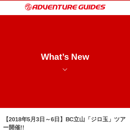
What’s New
【2018年5月3日～6日】BC立山「ジロ玉」ツア
ー開催!!