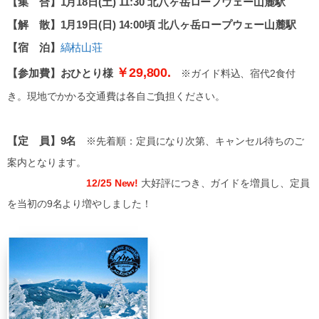
【集 合】1月18日(土) 11:30 北八ヶ岳ロープウェー山麓駅
【解 散】1月19日(日) 14:00頃 北八ヶ岳ロープウェー山麓駅
【宿 泊】
縞枯山荘
￥29,800.
【参加費】おひとり様
※ガイド料込、宿代2食付
き。現地でかかる交通費は各自ご負担ください。
【定 員】9名
※先着順：定員になり次第、キャンセル待ちのご
案内となります。
12/25 New!
大好評につき、ガイドを増員し、定員
を当初の9名より増やしました！