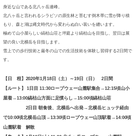
身近な山である北八ヶ岳連峰。
北八ヶ岳と言われるシラビソの原生林と苔むす倒木帯に雪が降り積
もり、森と湖は縄文時代から変わらぬ白い装いを纏います。
極めて山小屋らしい縞枯山荘と坪庭より縞枯山を目指し、翌日は展
望の良い北横岳を目指します。
雪上での歩行技術と厳冬の山での生活技術を体験し習得する2日間で
す。
【日 程】2020年1月18日（土）～19日（日） 2日間
【ルート】 1日目 11:30ロープウェー山麓駅集合→12:15頃山小
屋着→13:00縞枯山方面に足慣らし→15:00頃縞枯山荘
2日目 朝食後、北横岳へ出発→北横岳ヒュッテ経由
で10:00頃北横岳山頂→13:30頃ロープウェー山頂駅着→14:00頃
山麓駅着 解散