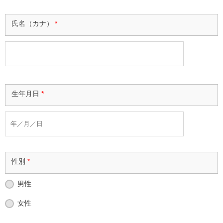
氏名（カナ）
*
生年月日
*
性別
*
男性
女性