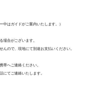
当日
講習費の50%
講習費の50%
無連絡不参加
講習費の100%
講習費の100%
ー中はガイドがご案内いたします。）
総合旅行業務取扱管理者とは、お客様の旅行を取扱う営業所での取引
る場合がございます。
に関する責任者です。この旅行契約に際し担当者からの説明に不明な
点があれば、ご遠慮なく下記に示す旅行業務取扱管理者にお尋ねくだ
せんので、現地にて別途お支払いください。
さい。 総合旅行業務取扱管理者 近藤謙司
携帯へご連絡ください。
話にてご連絡いたします。