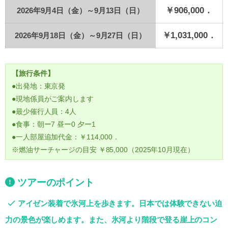
￥906,000．
2026年9月4日（金）～9月13日（日）
￥1,031,000．
2026年9月18日（金）～9月27日（日）
【旅行条件】
●出発地：東京発
●現地係員がご案内します
●最少催行人員：4人
●食事：朝ー7 昼ー0 夕ー1
●一人部屋追加代金：￥114,000．
※燃油サーチャージの目安 ￥85,000（2025年10月現在）
ツアーのポイント
アイゼン装着で氷河上を歩きます。日本では体験できない迫
力の景色が楽しめます。また、氷河より階段で登る崖上のコン