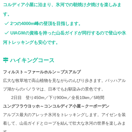
コルディア小屋に泊まり、氷河での朝焼け夕焼けを楽しみま
す。
2つの4000m峰の登頂を目指します。
UIAGMの資格を持った山岳ガイドが同行するので登山や氷
河トレッキングも安心です。
ハイキングコース
フィルスト～ファールホルン～ブスアルプ
広大な牧草地で高山植物を見ながらのんびり歩きます。バッハアル
プ湖からのパノラマは、日本でもお馴染みの景色です。
2日目 登り450m／下り900m／全長10km／5時間
ユングフラウヨッホ～コンコルディア小屋～クーボーデン
アルプス最大のアレッチ氷河をトレッキングします。アイゼンを装
着して、山岳ガイドとロープを結んで壮大な氷河の世界を楽しみま
す。