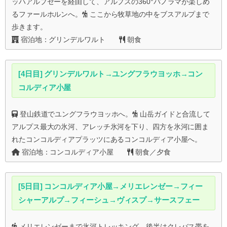
ッハアルプゼーを経由して、アルプスの360°パノラマが楽しめ
るファールホルンへ。
ここから牧草地の中をブスアルプまで
歩きます。
宿泊地：グリンデルワルト
朝食
[4日目] グリンデルワルト→ユングフラウヨッホ→コン
コルディア小屋
登山鉄道でユングフラウヨッホへ。
山岳ガイドと合流して
アルプス最大の氷河、アレッチ氷河を下り、四方を氷河に囲ま
れたコンコルディアプラッツにあるコンコルディア小屋へ。
宿泊地：コンコルディア小屋
朝食／夕食
[5日目] コンコルディア小屋→メリエレンゼー→フィー
シャーアルプ→フィーシュ→ヴィスプ→サースフェー
メリエレンゼーまで氷河トレッキング。後半はクレバス帯を