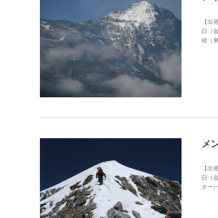
【出発
日（
稜（東
メ
【出発
日（金
オーバ