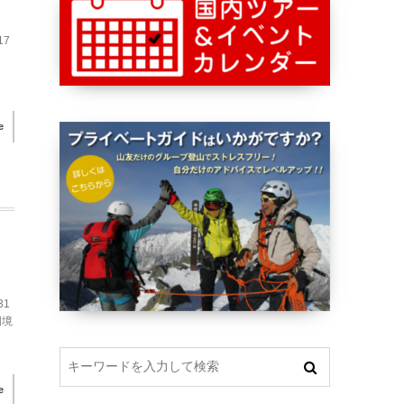
17
e
31
国境
e