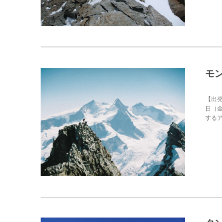
モ
【出発
日（金
するア