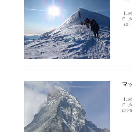
【出発
日（金
（金）
マッ
【出発
日（金
に位置