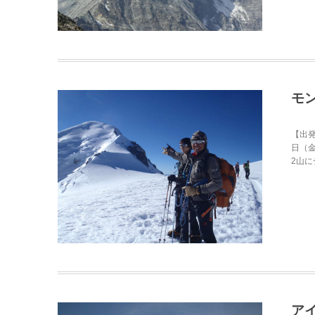
モ
【出発
日（金
2山にチ
ア