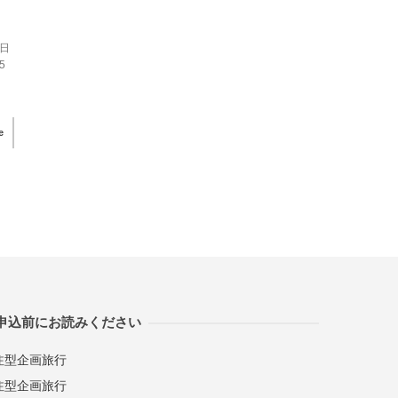
8日
5
e
申込前にお読みください
注型企画旅行
注型企画旅行